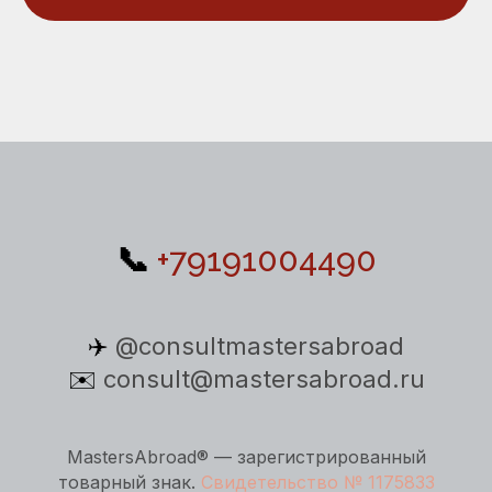
📞
+79191004490
✈️
@consultmastersabroad
✉️
consult@mastersabroad.ru
MastersAbroad® — зарегистрированный
товарный знак.
Свидетельство № 1175833