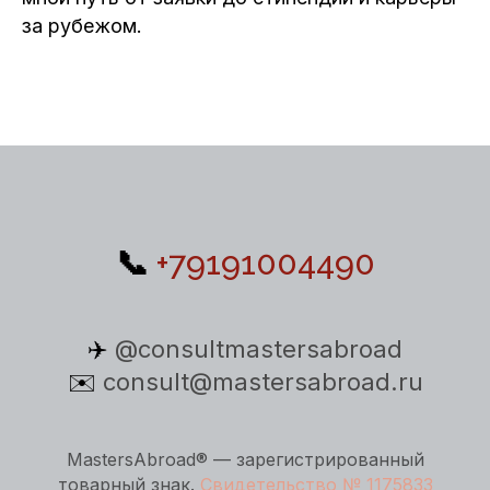
за рубежом.
📞
+79191004490
✈️
@consultmastersabroad
✉️
consult@mastersabroad.ru
MastersAbroad® — зарегистрированный
товарный знак.
Свидетельство № 1175833