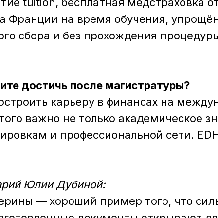
ие tuition, бесплатная медстраховка о
а Франции на время обучения, упрощён
ого сбора и без прохождения процеду
тите достичь после магистратуры?
остроить карьеру в финансах на межд
того важно не только академическое зн
жировкам и профессиональной сети. EDH
рий Юлии Дубиной:
ерины — хороший пример того, что сил
дготовленные документы открывают дв