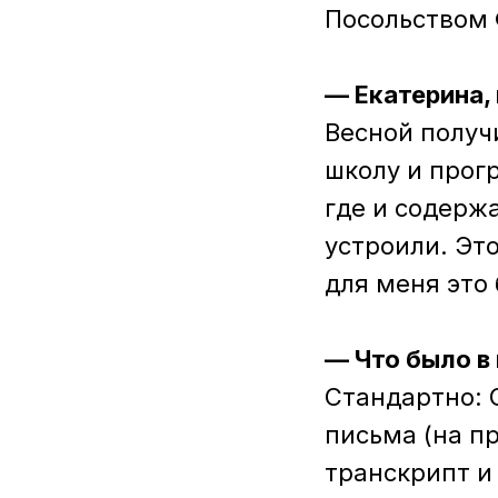
Посольством 
— Екатерина,
Весной получ
школу и про
где и содерж
устроили. Эт
для меня это
— Что было в
Стандартно: 
письма (на пр
транскрипт и