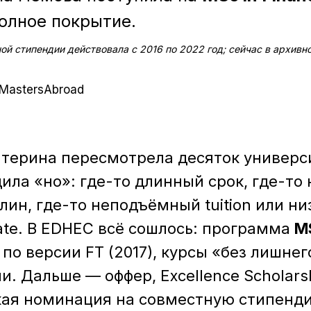
полное покрытие.
й стипендии действовала с 2016 по 2022 год; сейчас в архивно
MastersAbroad
терина пересмотрела десяток универси
ила «но»: где-то длинный срок, где-то
лин, где-то неподъёмный tuition или ни
ate. В EDHEC всё сошлось: программа
MS
по версии FT (2017), курсы «без лишнег
. Дальше — оффер, Excellence Scholars
ая номинация на совместную стипенд