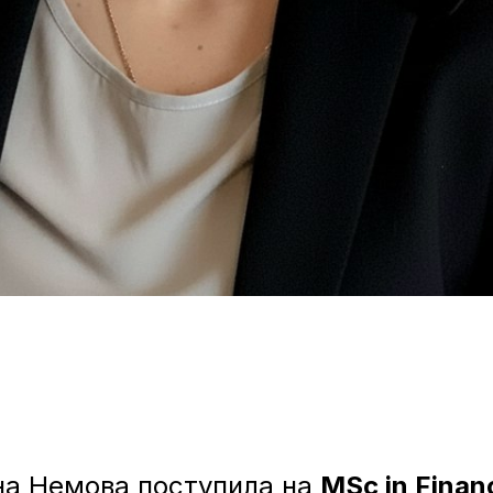
на Немова поступила на
MSc in Finan