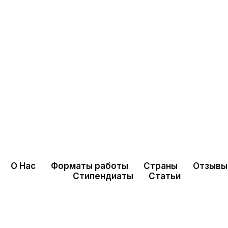
ить в магистр
 финансам и 
О Нас
Форматы работы
Страны
Отзывы
Стипендиаты
Статьи
лную стипен