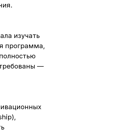
ния.
ала изучать
я программа,
 полностью
стребованы —
отивационных
hip),
ть