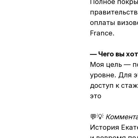
Полное покрыт
правительств
оплаты визов
France.
— Чего вы хо
Моя цель — п
уровне. Для э
доступ к ста
это
💬💡
Коммента
История Екат
и вовремя по