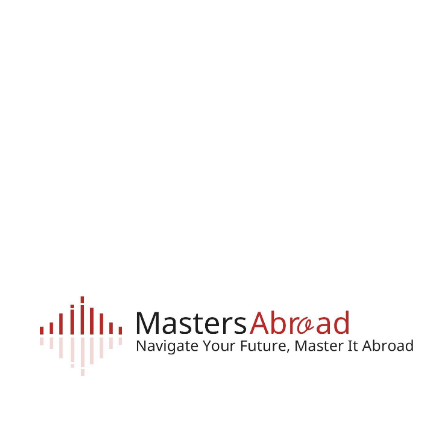
🎓
Поступ
мире по
по