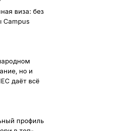
т
ная виза: без
ры Campus
ународном
ание, но и
EC даёт всё
ьный профиль
ери в топ-