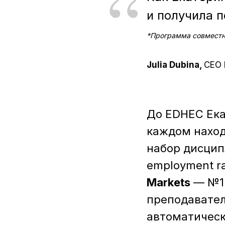
“
и получила 
*Программа совместно
Julia Dubina,
CEO 
До EDHEC Ека
каждом наход
набор дисцип
employment r
Markets
— №1 
преподаватели
автоматическ