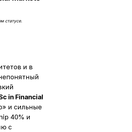
м статусе.
тетов и в
 непонятный
зкий
c in Financial
о» и сильные
hip 40% и
ию с