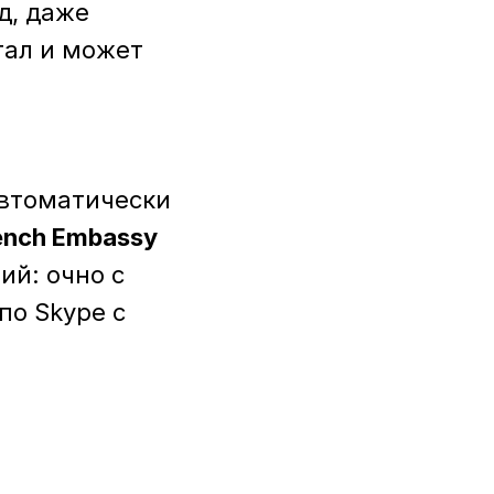
д, даже
тал и может
автоматически
ench Embassy
ий: очно с
по Skype с
а